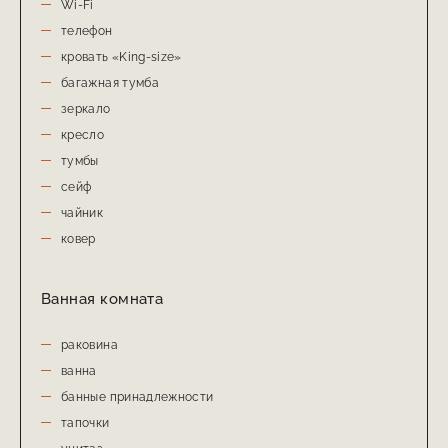
Wi-Fi
телефон
кровать «King-size»
багажная тумба
зеркало
кресло
тумбы
сейф
чайник
ковер
Ванная комната
раковина
ванна
банные принадлежности
тапочки