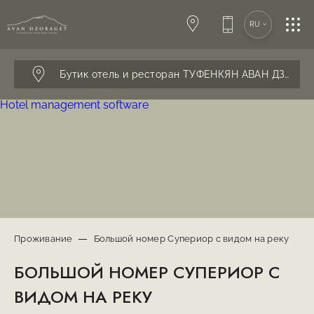
SPA-ЦЕНТР
RU
КОНФЕРЕНЦИИ
Бутик отель и ресторан ТУФЕНКЯН АВАН ДЗОРАГ
Hotel management software
СВАДЬБЫ
РЕСТОРАН
УСЛУГИ
Проживание
Большой номер Супериор с видом на реку
БОЛЬШОЙ НОМЕР СУПЕРИОР С
КОНТАКТЫ
ВИДОМ НА РЕКУ