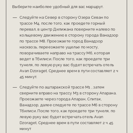
Выберите наиболее удобный для вас маршрут.
Следуйте на Север в сторону Озера Севан по
трассе M4, после того, как проедете горный
перевал, в центр Дилижана поверните налево по
кольцевому движению в сторону города Ванадзор
по трассе М8. Проезжаете город Ванадзор
насквозь, переезжаете ущелье по мосту,
поворачиваете направо на трассу М6, которая
ведет в Тбилиси. После того, как проедете три
тунеля, по левую руку вас будет встречать отель
Avan Dzoraget. Среднее врем в пути составляет 2 ч
45 минут.
Следуйте по аштаракской трассе М1 , затем
сверните вправо на трассу M3 в сторону Апарана.
Проезжаете через города Апаран, Спитак,
Ванадзор, далее следуете по трассе M6 в сторону
Тбилиси. После того, как проедете три тунеля, по
левую руку вас будет встречать отель Avan
Dzoraget. Среднее врем в пути составляет 2 ч 45
минут