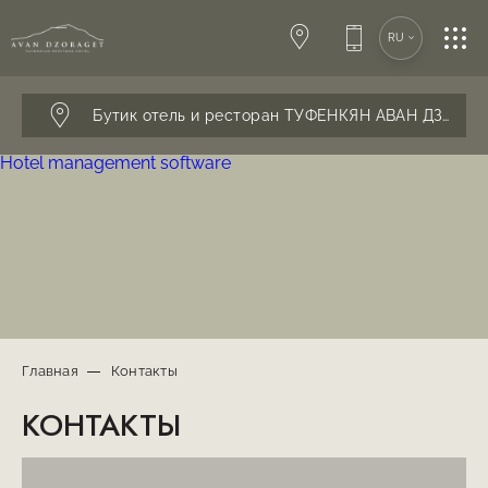
SPA-ЦЕНТР
RU
КОНФЕРЕНЦИИ
Бутик отель и ресторан ТУФЕНКЯН АВАН ДЗОРАГ
Hotel management software
СВАДЬБЫ
РЕСТОРАН
УСЛУГИ
Главная
Контакты
КОНТАКТЫ
КОНТАКТЫ