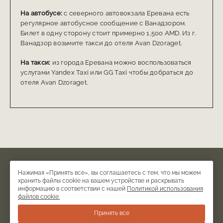
На автобусе:
с северного автовокзала Еревана есть
регулярное автобусное сообщение с Ванадзором.
Билет в одну сторону стоит примерно 1,500 AMD. Из г.
Ванадзор возьмите такси до отеля Avan Dzoraget.
На такси:
из города Еревана можно воспользоваться
услугами Yandex Taxi или GG Taxi чтобы добраться до
отеля Avan Dzoraget.
© Бутик отель и ресторан ТУФЕНКЯН АВАН ДЗОРАГЕТ, 2026
Нажимая «Принять все», вы соглашаетесь с тем, что мы можем
Официальный сайт.
хранить файлы cookie на вашем устройстве и раскрывать
информацию в соответствии с нашей
Политикой использования
файлов cookie.
Правовая информация
Принять все
+374 93 947 889