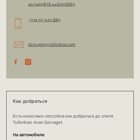
Координаты:
40.9455878,44.6296665
+374 93 947 889
dzoraget@tufenkian.am
Как добраться
Есть несколько способов как добраться до отеля
Tufenkian Avan Dzoraget.
На автомобиле: